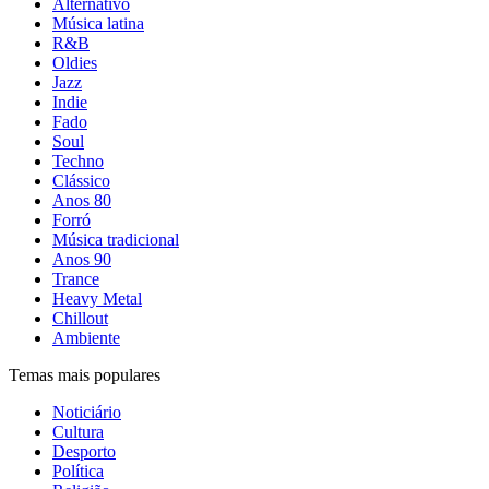
Alternativo
Música latina
R&B
Oldies
Jazz
Indie
Fado
Soul
Techno
Clássico
Anos 80
Forró
Música tradicional
Anos 90
Trance
Heavy Metal
Chillout
Ambiente
Temas mais populares
Noticiário
Cultura
Desporto
Política