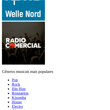
Gêneros musicais mais populares
Pop
Rock
Hip Hop
Reggaeton
Kizomba
House
Electro