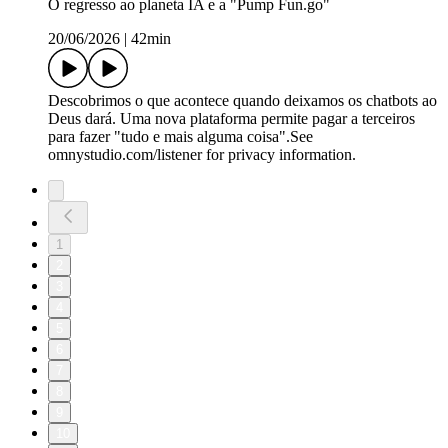
O regresso ao planeta IA e a "Pump Fun.go"
20/06/2026
|
42min
Descobrimos o que acontece quando deixamos os chatbots ao
Deus dará. Uma nova plataforma permite pagar a terceiros
para fazer "tudo e mais alguma coisa".See
omnystudio.com/listener for privacy information.
1
2
3
4
5
6
7
8
9
10