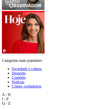
Categorias mais populares
Sociedade e cultura
Desporto
Comédia
Notícias
Crimes verdadeiros
A - H
I - P
Q - Z