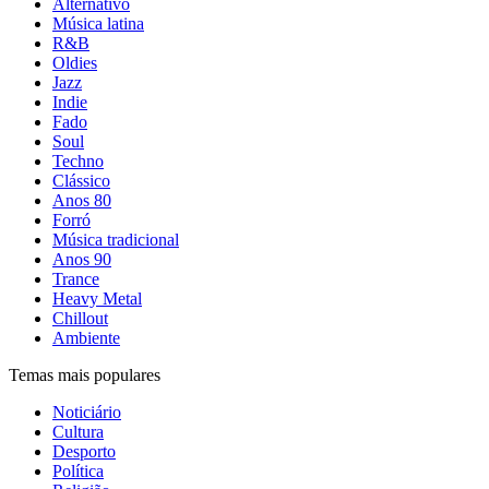
Alternativo
Música latina
R&B
Oldies
Jazz
Indie
Fado
Soul
Techno
Clássico
Anos 80
Forró
Música tradicional
Anos 90
Trance
Heavy Metal
Chillout
Ambiente
Temas mais populares
Noticiário
Cultura
Desporto
Política