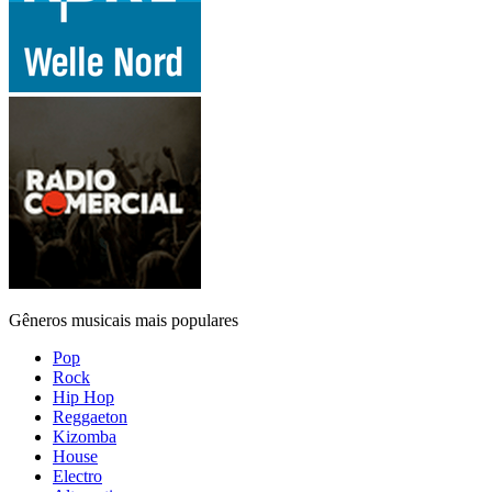
Gêneros musicais mais populares
Pop
Rock
Hip Hop
Reggaeton
Kizomba
House
Electro