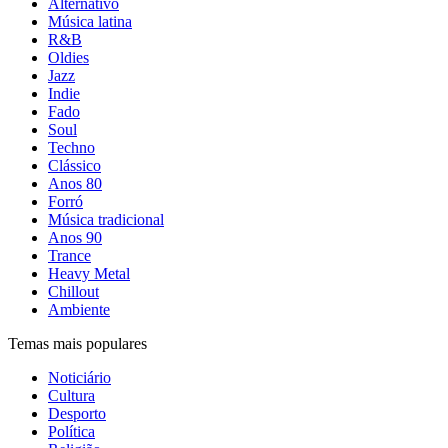
Alternativo
Música latina
R&B
Oldies
Jazz
Indie
Fado
Soul
Techno
Clássico
Anos 80
Forró
Música tradicional
Anos 90
Trance
Heavy Metal
Chillout
Ambiente
Temas mais populares
Noticiário
Cultura
Desporto
Política