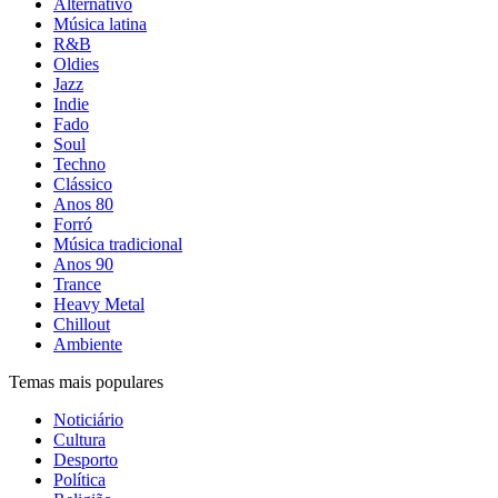
Alternativo
Música latina
R&B
Oldies
Jazz
Indie
Fado
Soul
Techno
Clássico
Anos 80
Forró
Música tradicional
Anos 90
Trance
Heavy Metal
Chillout
Ambiente
Temas mais populares
Noticiário
Cultura
Desporto
Política