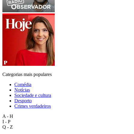
Categorias mais populares
Comédia
Notícias
Sociedade e cultura
Desporto
Crimes verdadeiros
A - H
I - P
Q - Z