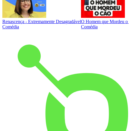
Renascença - Extremamente Desagradável
O Homem que Mordeu o 
Comédia
Comédia