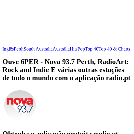
Inglês
Perth
South Australia
Austrália
Hits
Pop
Top 40
Top 40 & Charts
Ouve 6PER - Nova 93.7 Perth, RadioArt:
Rock and Indie E várias outras estações
de todo o mundo com a aplicação radio.pt
Obtenha a aplicação gratuita radio.pt