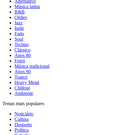
Alternativo
Música latina
R&B
Oldies
Jazz
Indie
Fado
Soul
Techno
Clássico
Anos 80
Forró
Música tradicional
Anos 90
Trance
Heavy Metal
Chillout
Ambiente
Temas mais populares
Noticiário
Cultura
Desporto
Política