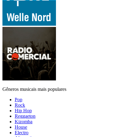
Gêneros musicais mais populares
Pop
Rock
Hip Hop
Reggaeton
Kizomba
House
Electro