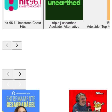
hit 96.1 Limestone Coast
triple j unearthed
Bit
Hits
Adelaide, Alternativo
Adelaide, Top 40
Podcasts de
topo
Podcasts de
topo
Podcasts de
topo