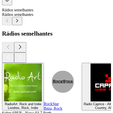
Rádios semelhantes
Rádios semelhantes
Rádios semelhantes
RockStar
RadioArt: Rock and Indie
Radio Caprice - Alt
Londres, Rock, Indie
Country, Alt
Ibiza, Rock
Sobre 6PER - Nova 93.7 Perth