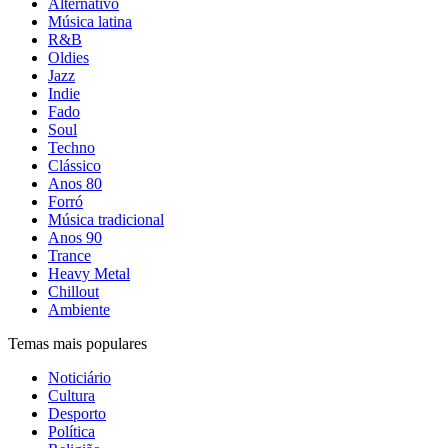
Alternativo
Música latina
R&B
Oldies
Jazz
Indie
Fado
Soul
Techno
Clássico
Anos 80
Forró
Música tradicional
Anos 90
Trance
Heavy Metal
Chillout
Ambiente
Temas mais populares
Noticiário
Cultura
Desporto
Política