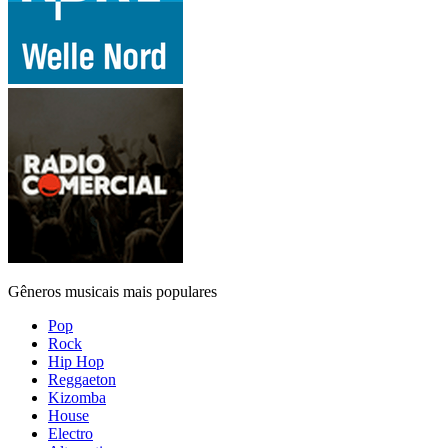
Gêneros musicais mais populares
Pop
Rock
Hip Hop
Reggaeton
Kizomba
House
Electro