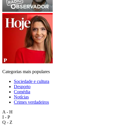
Categorias mais populares
Sociedade e cultura
Desporto
Comédia
Notícias
Crimes verdadeiros
A - H
I - P
Q - Z