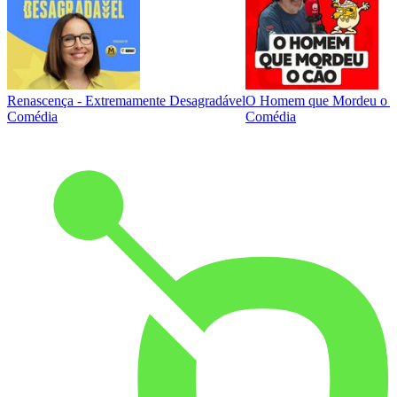
Renascença - Extremamente Desagradável
O Homem que Mordeu o 
Comédia
Comédia