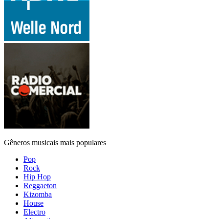
Gêneros musicais mais populares
Pop
Rock
Hip Hop
Reggaeton
Kizomba
House
Electro