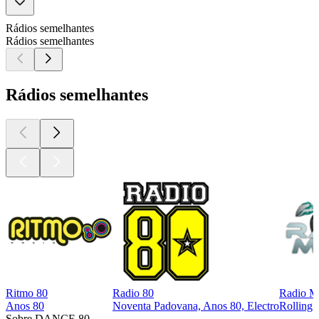
Rádios semelhantes
Rádios semelhantes
Rádios semelhantes
Ritmo 80
Radio 80
Radio M
Anos 80
Noventa Padovana, Anos 80, Electro
Rolling 
Sobre DANCE 80