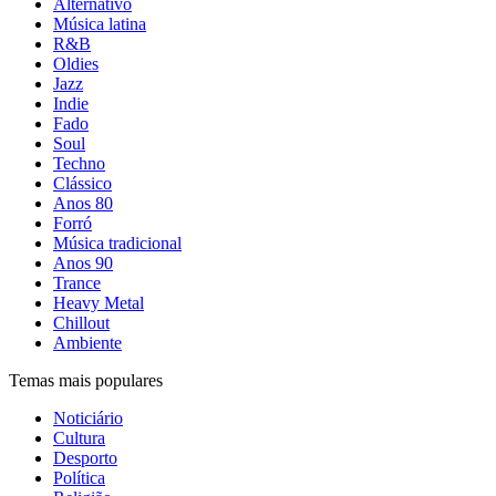
Alternativo
Música latina
R&B
Oldies
Jazz
Indie
Fado
Soul
Techno
Clássico
Anos 80
Forró
Música tradicional
Anos 90
Trance
Heavy Metal
Chillout
Ambiente
Temas mais populares
Noticiário
Cultura
Desporto
Política