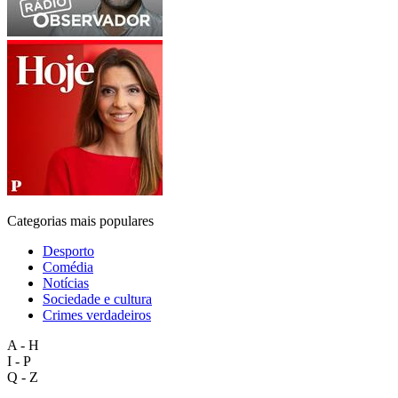
Categorias mais populares
Desporto
Comédia
Notícias
Sociedade e cultura
Crimes verdadeiros
A - H
I - P
Q - Z