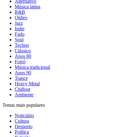
Alternativo
Música latina
R&B
Oldies
Jazz
Indie
Fado
Soul
Techno
Clássico
Anos 80
Forró
Música tradicional
Anos 90
Trance
Heavy Metal
Chillout
Ambiente
Temas mais populares
Noticiário
Cultura
Desporto
Política