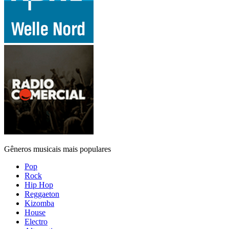
Gêneros musicais mais populares
Pop
Rock
Hip Hop
Reggaeton
Kizomba
House
Electro