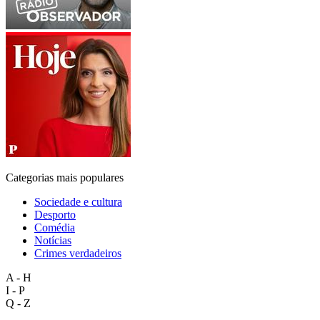
Categorias mais populares
Sociedade e cultura
Desporto
Comédia
Notícias
Crimes verdadeiros
A - H
I - P
Q - Z