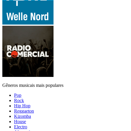
Gêneros musicais mais populares
Pop
Rock
Hip Hop
Reggaeton
Kizomba
House
Electro