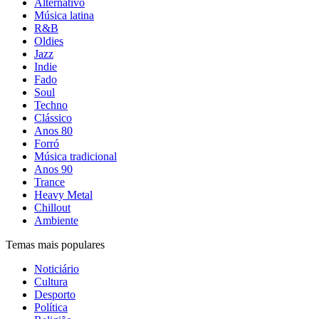
Alternativo
Música latina
R&B
Oldies
Jazz
Indie
Fado
Soul
Techno
Clássico
Anos 80
Forró
Música tradicional
Anos 90
Trance
Heavy Metal
Chillout
Ambiente
Temas mais populares
Noticiário
Cultura
Desporto
Política