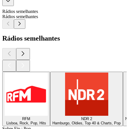
Rádios semelhantes
Rádios semelhantes
Rádios semelhantes
RFM
NDR 2
ND
Lisboa, Rock, Pop, Hits
Hamburgo, Oldies, Top 40 & Charts, Pop
Sobre Fip : Pop