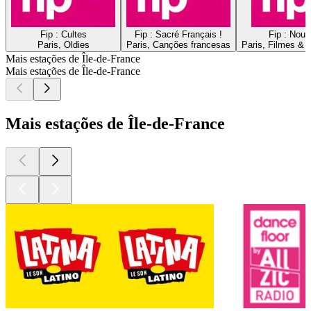
Fip : Cultes
Fip : Sacré Français !
Fip : Nou
Paris, Oldies
Paris, Canções francesas
Paris, Filmes & 
Mais estações de Île-de-France
Mais estações de Île-de-France
Mais estações de Île-de-France