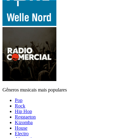
Gêneros musicais mais populares
Pop
Rock
Hip Hop
Reggaeton
Kizomba
House
Electro