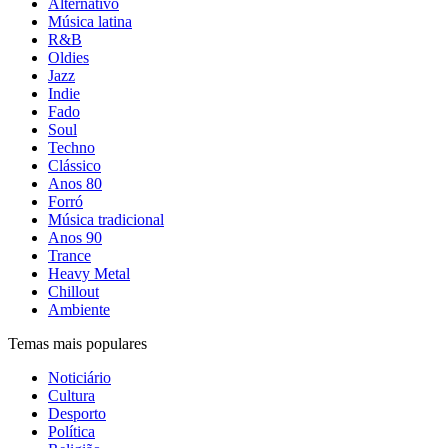
Alternativo
Música latina
R&B
Oldies
Jazz
Indie
Fado
Soul
Techno
Clássico
Anos 80
Forró
Música tradicional
Anos 90
Trance
Heavy Metal
Chillout
Ambiente
Temas mais populares
Noticiário
Cultura
Desporto
Política