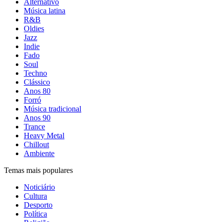
Alternativo
Música latina
R&B
Oldies
Jazz
Indie
Fado
Soul
Techno
Clássico
Anos 80
Forró
Música tradicional
Anos 90
Trance
Heavy Metal
Chillout
Ambiente
Temas mais populares
Noticiário
Cultura
Desporto
Política