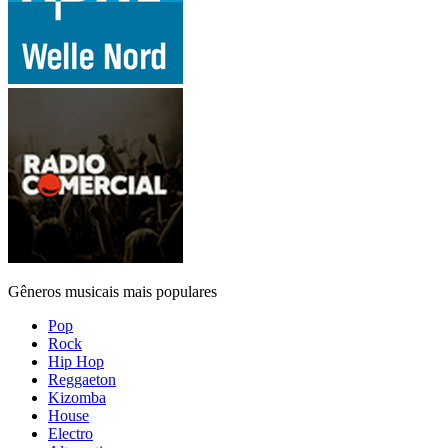
Gêneros musicais mais populares
Pop
Rock
Hip Hop
Reggaeton
Kizomba
House
Electro