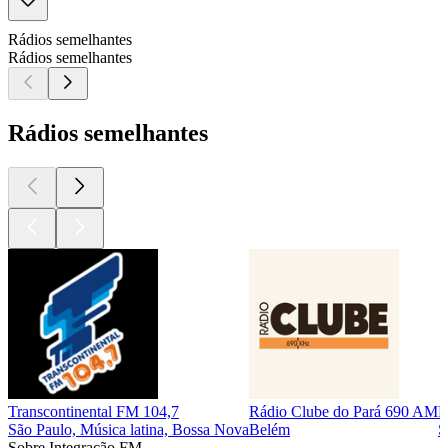
Rádios semelhantes
Rádios semelhantes
Rádios semelhantes
Transcontinental FM 104,7
Rádio Clube do Pará 690 AM
R
São Paulo, Música latina, Bossa Nova
Belém
S
Sobre Integração FM