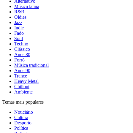
Alternativo
Música latina
R&B
Oldies
Jazz
Indie
Fado
Soul
Techno
Clássico
Anos 80
Forró
Música tradicional
Anos 90
Trance
Heavy Metal
Chillout
Ambiente
Temas mais populares
Noticiário
Cultura
Desporto
Política