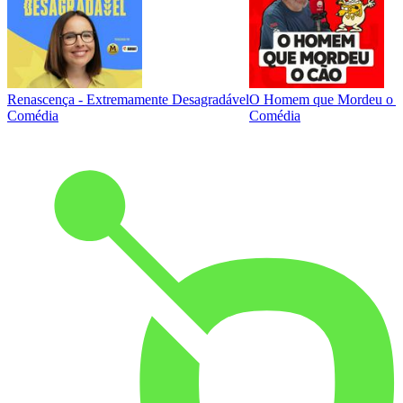
Renascença - Extremamente Desagradável
O Homem que Mordeu o 
Comédia
Comédia