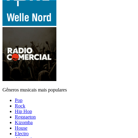
Gêneros musicais mais populares
Pop
Rock
Hip Hop
Reggaeton
Kizomba
House
Electro