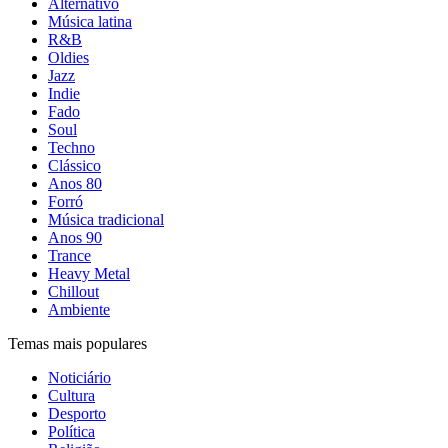
Alternativo
Música latina
R&B
Oldies
Jazz
Indie
Fado
Soul
Techno
Clássico
Anos 80
Forró
Música tradicional
Anos 90
Trance
Heavy Metal
Chillout
Ambiente
Temas mais populares
Noticiário
Cultura
Desporto
Política