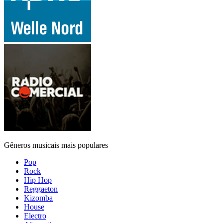
Gêneros musicais mais populares
Pop
Rock
Hip Hop
Reggaeton
Kizomba
House
Electro