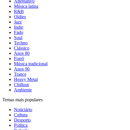
Alternativo
Música latina
R&B
Oldies
Jazz
Indie
Fado
Soul
Techno
Clássico
Anos 80
Forró
Música tradicional
Anos 90
Trance
Heavy Metal
Chillout
Ambiente
Temas mais populares
Noticiário
Cultura
Desporto
Política