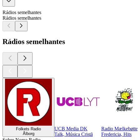
Rádios semelhantes
Rádios semelhantes
Rádios semelhantes
UCB Media DK
Radio Mælkebøtte
Folkets Radio
Ålborg
Talk, Música Cristã
Fredericia, Hits
Sobre Norea Radio