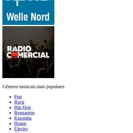
Gêneros musicais mais populares
Pop
Rock
Hip Hop
Reggaeton
Kizomba
House
Electro