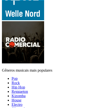
Gêneros musicais mais populares
Pop
Rock
Hip Hop
Reggaeton
Kizomba
House
Electro