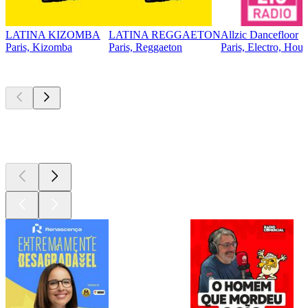
LATINA KIZOMBA
LATINA REGGAETON
Allzic Dancefloor
Paris, Kizomba
Paris, Reggaeton
Paris, Electro, Hous
Podcasts de
topo
Podcasts de
topo
Podcasts de
topo