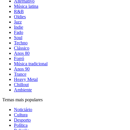
Alternativo
Música latina
R&B
Oldies
Jazz
Indie
Fado
Soul
Techno
Clássico
Anos 80
Forró
Música tradicional
Anos 90
Trance
Heavy Metal
Chillout
Ambiente
Temas mais populares
Noticiário
Cultura
Desporto
Política