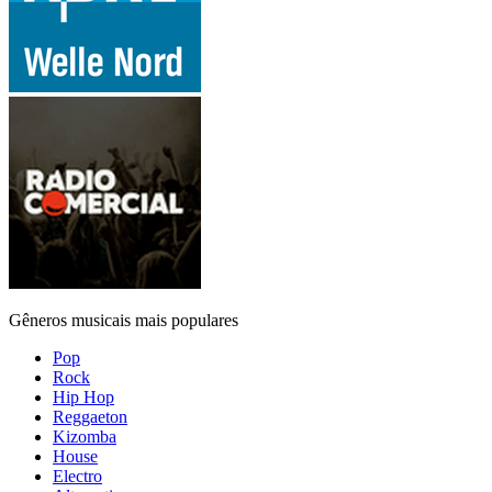
Gêneros musicais mais populares
Pop
Rock
Hip Hop
Reggaeton
Kizomba
House
Electro