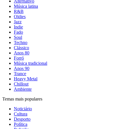
Alternativo
Música latina
R&B
Oldies
Jazz
Indie
Fado
Soul
Techno
Clássico
Anos 80
Forró
Música tradicional
Anos 90
Trance
Heavy Metal
Chillout
Ambiente
Temas mais populares
Noticiário
Cultura
Desporto
Política