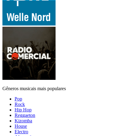
Gêneros musicais mais populares
Pop
Rock
Hip Hop
Reggaeton
Kizomba
House
Electro