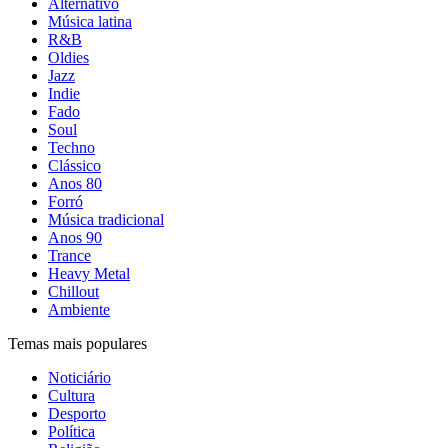
Alternativo
Música latina
R&B
Oldies
Jazz
Indie
Fado
Soul
Techno
Clássico
Anos 80
Forró
Música tradicional
Anos 90
Trance
Heavy Metal
Chillout
Ambiente
Temas mais populares
Noticiário
Cultura
Desporto
Política