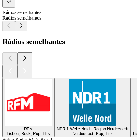
Rádios semelhantes
Rádios semelhantes
Rádios semelhantes
RFM
NDR 1 Welle Nord - Region Norderstedt
Lisboa, Rock, Pop, Hits
Norderstedt, Pop, Hits
Lis
Sobre Rádio RCN Brasil