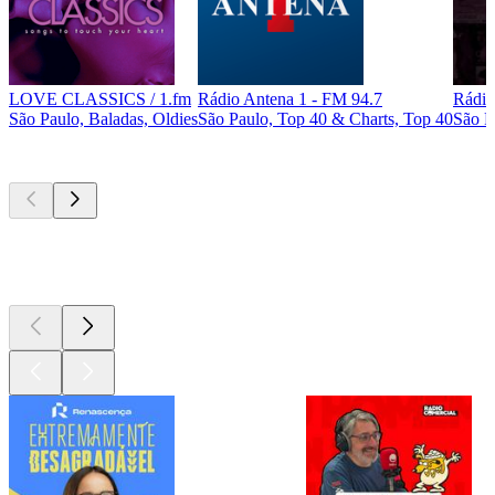
LOVE CLASSICS / 1.fm
Rádio Antena 1 - FM 94.7
Rádio
São Paulo, Baladas, Oldies
São Paulo, Top 40 & Charts, Top 40
São P
Podcasts de
topo
Podcasts de
topo
Podcasts de
topo