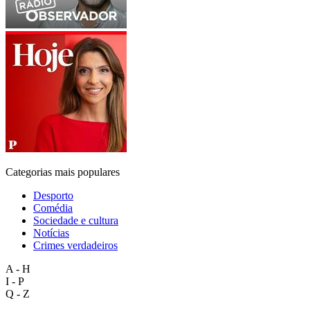
Categorias mais populares
Desporto
Comédia
Sociedade e cultura
Notícias
Crimes verdadeiros
A - H
I - P
Q - Z