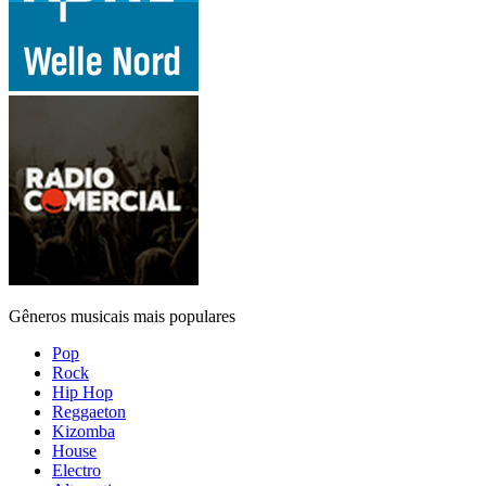
Gêneros musicais mais populares
Pop
Rock
Hip Hop
Reggaeton
Kizomba
House
Electro