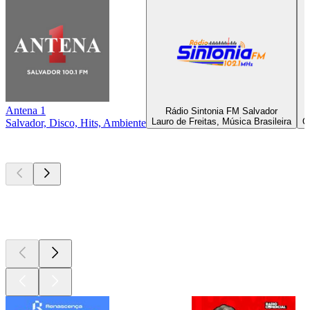
Antena 1
Rádio Sintonia FM Salvador
Lauro de Freitas, Música Brasileira
O
Salvador, Disco, Hits, Ambiente
Podcasts de
topo
Podcasts de
topo
Podcasts de
topo