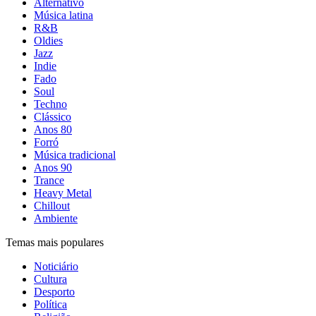
Alternativo
Música latina
R&B
Oldies
Jazz
Indie
Fado
Soul
Techno
Clássico
Anos 80
Forró
Música tradicional
Anos 90
Trance
Heavy Metal
Chillout
Ambiente
Temas mais populares
Noticiário
Cultura
Desporto
Política