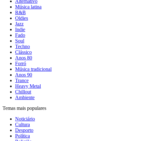
Alternativo
Música latina
R&B
Oldies
Jazz
Indie
Fado
Soul
Techno
Clássico
Anos 80
Forró
Música tradicional
Anos 90
Trance
Heavy Metal
Chillout
Ambiente
Temas mais populares
Noticiário
Cultura
Desporto
Política