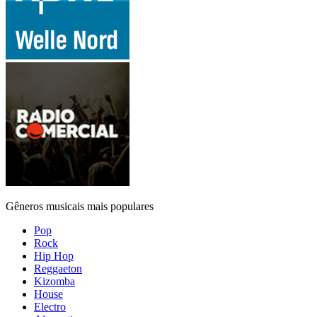
Gêneros musicais mais populares
Pop
Rock
Hip Hop
Reggaeton
Kizomba
House
Electro