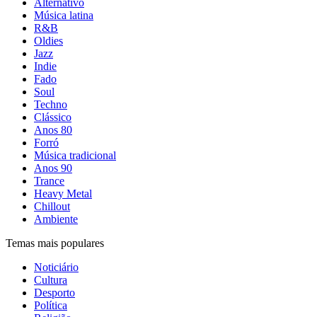
Alternativo
Música latina
R&B
Oldies
Jazz
Indie
Fado
Soul
Techno
Clássico
Anos 80
Forró
Música tradicional
Anos 90
Trance
Heavy Metal
Chillout
Ambiente
Temas mais populares
Noticiário
Cultura
Desporto
Política