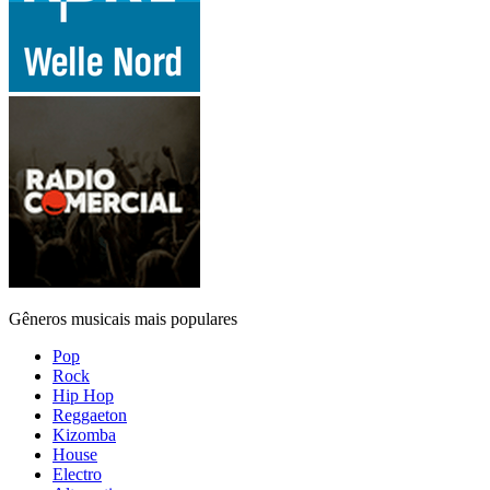
Gêneros musicais mais populares
Pop
Rock
Hip Hop
Reggaeton
Kizomba
House
Electro