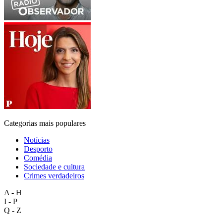
Categorias mais populares
Notícias
Desporto
Comédia
Sociedade e cultura
Crimes verdadeiros
A - H
I - P
Q - Z