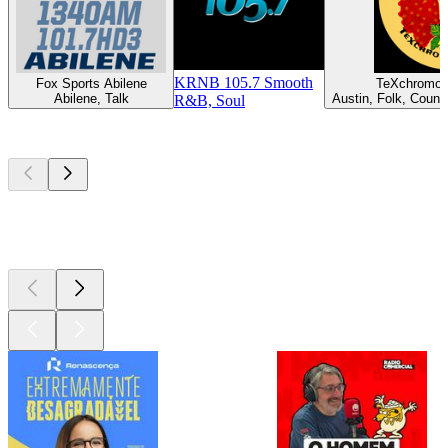
KRNB 105.7 Smooth
Fox Sports Abilene
TeXchromo
Abilene, Talk
Austin, Folk, Countr
R&B, Soul
Podcasts de
topo
Podcasts de
topo
Podcasts de
topo