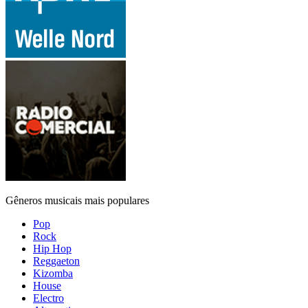
Gêneros musicais mais populares
Pop
Rock
Hip Hop
Reggaeton
Kizomba
House
Electro