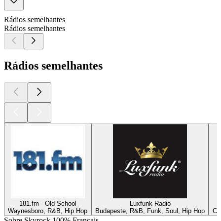
Rádios semelhantes
Rádios semelhantes
Rádios semelhantes
181.fm - Old School
Luxfunk Radio
Waynesboro, R&B, Hip Hop
Budapeste, R&B, Funk, Soul, Hip Hop
Ch
Sobre Skyrock 100% Français