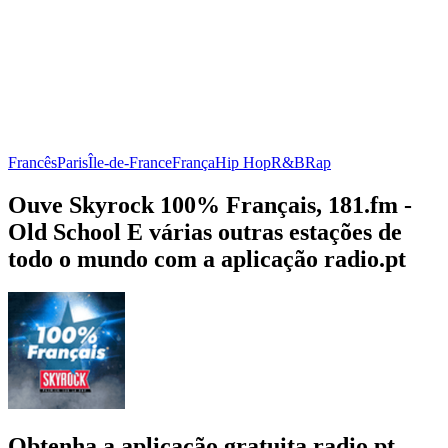
Francês
Paris
Île-de-France
França
Hip Hop
R&B
Rap
Ouve Skyrock 100% Français, 181.fm -
Old School E várias outras estações de
todo o mundo com a aplicação radio.pt
Obtenha a aplicação gratuita radio.pt