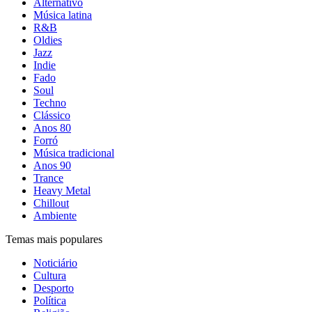
Alternativo
Música latina
R&B
Oldies
Jazz
Indie
Fado
Soul
Techno
Clássico
Anos 80
Forró
Música tradicional
Anos 90
Trance
Heavy Metal
Chillout
Ambiente
Temas mais populares
Noticiário
Cultura
Desporto
Política