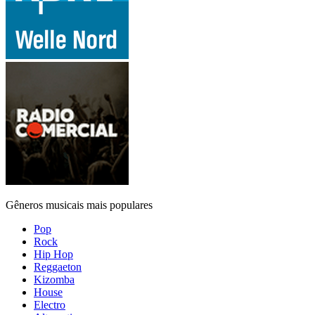
Gêneros musicais mais populares
Pop
Rock
Hip Hop
Reggaeton
Kizomba
House
Electro