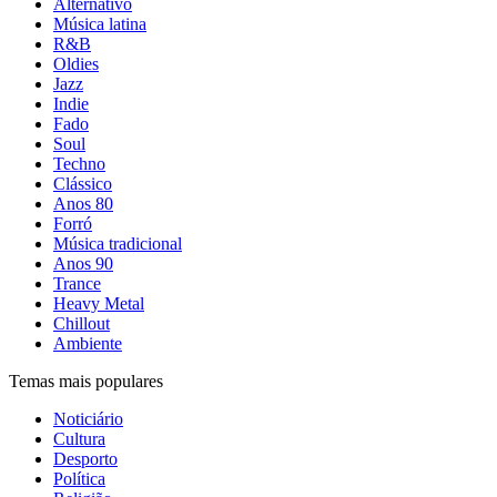
Alternativo
Música latina
R&B
Oldies
Jazz
Indie
Fado
Soul
Techno
Clássico
Anos 80
Forró
Música tradicional
Anos 90
Trance
Heavy Metal
Chillout
Ambiente
Temas mais populares
Noticiário
Cultura
Desporto
Política