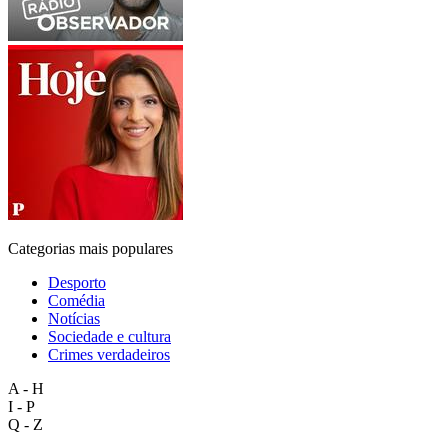
Categorias mais populares
Desporto
Comédia
Notícias
Sociedade e cultura
Crimes verdadeiros
A - H
I - P
Q - Z