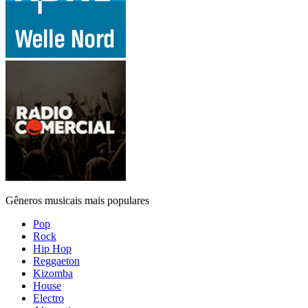
Gêneros musicais mais populares
Pop
Rock
Hip Hop
Reggaeton
Kizomba
House
Electro