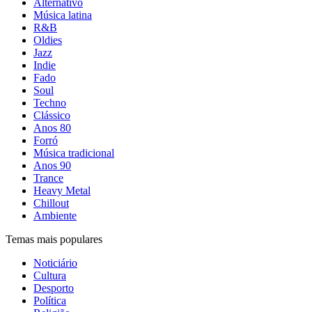
Alternativo
Música latina
R&B
Oldies
Jazz
Indie
Fado
Soul
Techno
Clássico
Anos 80
Forró
Música tradicional
Anos 90
Trance
Heavy Metal
Chillout
Ambiente
Temas mais populares
Noticiário
Cultura
Desporto
Política