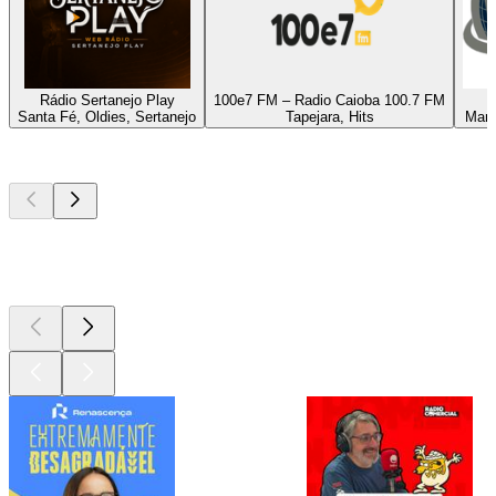
Rádio Sertanejo Play
100e7 FM – Radio Caioba 100.7 FM
Santa Fé, Oldies, Sertanejo
Tapejara, Hits
Mari
Podcasts de
topo
Podcasts de
topo
Podcasts de
topo