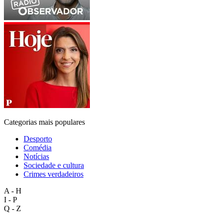
Categorias mais populares
Desporto
Comédia
Notícias
Sociedade e cultura
Crimes verdadeiros
A - H
I - P
Q - Z