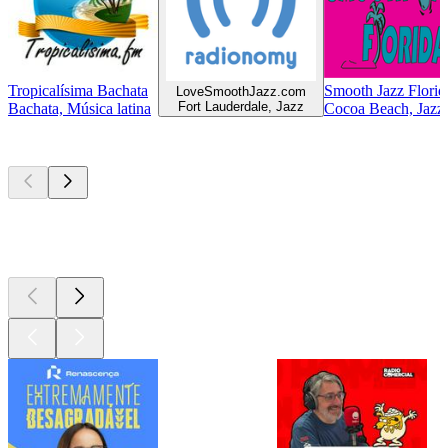
Tropicalísima Bachata
Smooth Jazz Florid
LoveSmoothJazz.com
Fort Lauderdale, Jazz
Bachata, Música latina
Cocoa Beach, Jazz
Podcasts de
topo
Podcasts de
topo
Podcasts de
topo