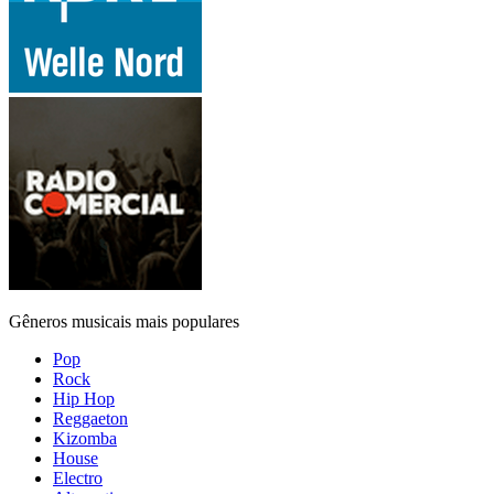
Gêneros musicais mais populares
Pop
Rock
Hip Hop
Reggaeton
Kizomba
House
Electro