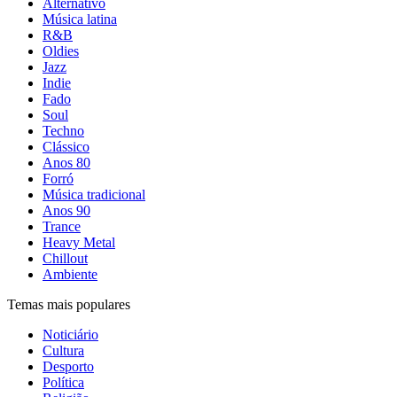
Alternativo
Música latina
R&B
Oldies
Jazz
Indie
Fado
Soul
Techno
Clássico
Anos 80
Forró
Música tradicional
Anos 90
Trance
Heavy Metal
Chillout
Ambiente
Temas mais populares
Noticiário
Cultura
Desporto
Política