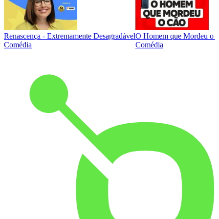
Renascença - Extremamente Desagradável
O Homem que Mordeu o 
Comédia
Comédia