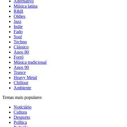
Alternativo
Música latina
R&B
Oldies
Jazz
Indie
Fado
Soul
Techno
Clássico
Anos 80
Forró
Música tradicional
Anos 90
Trance
Heavy Metal
Chillout
Ambiente
Temas mais populares
Noticiário
Cultura
Desporto
Política