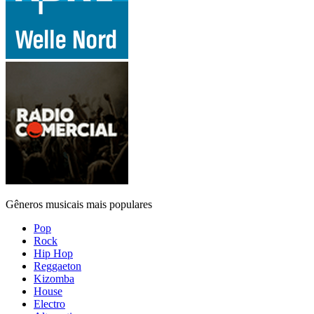
Gêneros musicais mais populares
Pop
Rock
Hip Hop
Reggaeton
Kizomba
House
Electro