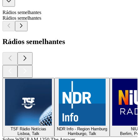
Rádios semelhantes
Rádios semelhantes
Rádios semelhantes
TSF Rádio Notícias
NDR Info - Region Hamburg
NIU
Lisboa, Talk
Hamburgo, Talk
Berlim, Po
Sobre WPGP AM 1250 The Answer