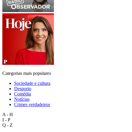
Categorias mais populares
Sociedade e cultura
Desporto
Comédia
Notícias
Crimes verdadeiros
A - H
I - P
Q - Z