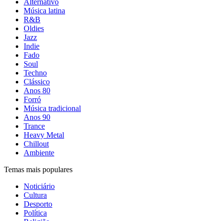
Alternativo
Música latina
R&B
Oldies
Jazz
Indie
Fado
Soul
Techno
Clássico
Anos 80
Forró
Música tradicional
Anos 90
Trance
Heavy Metal
Chillout
Ambiente
Temas mais populares
Noticiário
Cultura
Desporto
Política