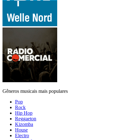
Gêneros musicais mais populares
Pop
Rock
Hip Hop
Reggaeton
Kizomba
House
Electro