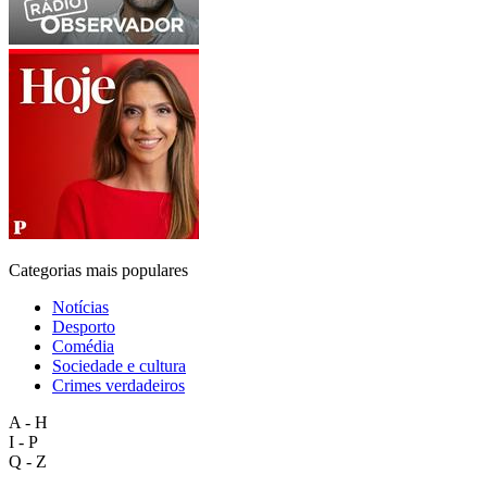
Categorias mais populares
Notícias
Desporto
Comédia
Sociedade e cultura
Crimes verdadeiros
A - H
I - P
Q - Z