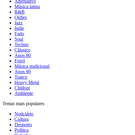
Alternativo
Música latina
R&B
Oldies
Jazz
Indie
Fado
Soul
Techno
Clássico
Anos 80
Forró
Música tradicional
Anos 90
Trance
Heavy Metal
Chillout
Ambiente
Temas mais populares
Noticiário
Cultura
Desporto
Política