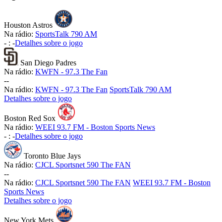
Houston Astros
Na rádio:
SportsTalk 790 AM
-
:
-
Detalhes sobre o jogo
San Diego Padres
Na rádio:
KWFN - 97.3 The Fan
-
-
Na rádio:
KWFN - 97.3 The Fan
SportsTalk 790 AM
Detalhes sobre o jogo
Boston Red Sox
Na rádio:
WEEI 93.7 FM - Boston Sports News
-
:
-
Detalhes sobre o jogo
Toronto Blue Jays
Na rádio:
CJCL Sportsnet 590 The FAN
-
-
Na rádio:
CJCL Sportsnet 590 The FAN
WEEI 93.7 FM - Boston
Sports News
Detalhes sobre o jogo
New York Mets