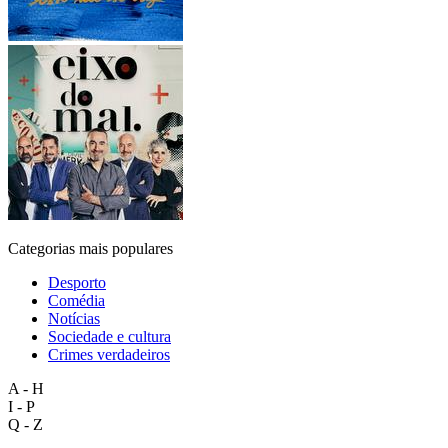
Categorias mais populares
Desporto
Comédia
Notícias
Sociedade e cultura
Crimes verdadeiros
A - H
I - P
Q - Z