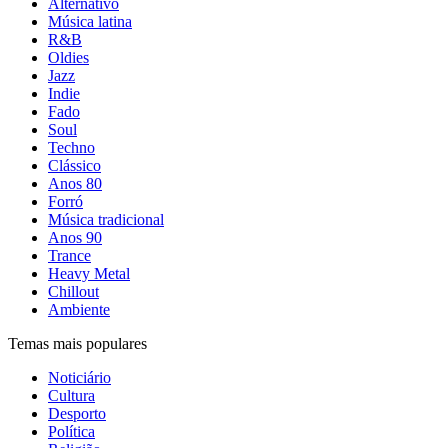
Alternativo
Música latina
R&B
Oldies
Jazz
Indie
Fado
Soul
Techno
Clássico
Anos 80
Forró
Música tradicional
Anos 90
Trance
Heavy Metal
Chillout
Ambiente
Temas mais populares
Noticiário
Cultura
Desporto
Política