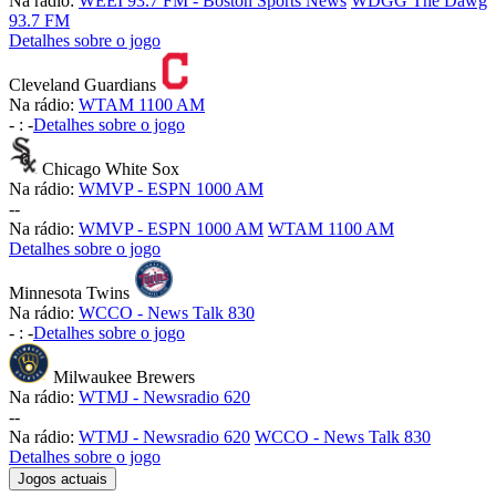
Na rádio:
WEEI 93.7 FM - Boston Sports News
WDGG The Dawg
93.7 FM
Detalhes sobre o jogo
Cleveland Guardians
Na rádio:
WTAM 1100 AM
-
:
-
Detalhes sobre o jogo
Chicago White Sox
Na rádio:
WMVP - ESPN 1000 AM
-
-
Na rádio:
WMVP - ESPN 1000 AM
WTAM 1100 AM
Detalhes sobre o jogo
Minnesota Twins
Na rádio:
WCCO - News Talk 830
-
:
-
Detalhes sobre o jogo
Milwaukee Brewers
Na rádio:
WTMJ - Newsradio 620
-
-
Na rádio:
WTMJ - Newsradio 620
WCCO - News Talk 830
Detalhes sobre o jogo
Jogos actuais