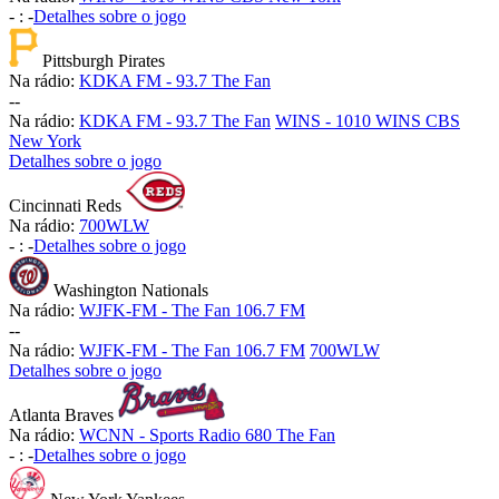
-
:
-
Detalhes sobre o jogo
Pittsburgh Pirates
Na rádio:
KDKA FM - 93.7 The Fan
-
-
Na rádio:
KDKA FM - 93.7 The Fan
WINS - 1010 WINS CBS
New York
Detalhes sobre o jogo
Cincinnati Reds
Na rádio:
700WLW
-
:
-
Detalhes sobre o jogo
Washington Nationals
Na rádio:
WJFK-FM - The Fan 106.7 FM
-
-
Na rádio:
WJFK-FM - The Fan 106.7 FM
700WLW
Detalhes sobre o jogo
Atlanta Braves
Na rádio:
WCNN - Sports Radio 680 The Fan
-
:
-
Detalhes sobre o jogo