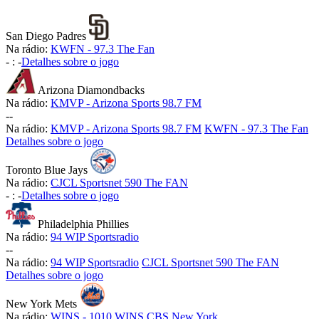
San Diego Padres
Na rádio:
KWFN - 97.3 The Fan
-
:
-
Detalhes sobre o jogo
Arizona Diamondbacks
Na rádio:
KMVP - Arizona Sports 98.7 FM
-
-
Na rádio:
KMVP - Arizona Sports 98.7 FM
KWFN - 97.3 The Fan
Detalhes sobre o jogo
Toronto Blue Jays
Na rádio:
CJCL Sportsnet 590 The FAN
-
:
-
Detalhes sobre o jogo
Philadelphia Phillies
Na rádio:
94 WIP Sportsradio
-
-
Na rádio:
94 WIP Sportsradio
CJCL Sportsnet 590 The FAN
Detalhes sobre o jogo
New York Mets
Na rádio:
WINS - 1010 WINS CBS New York