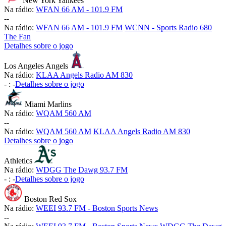
New York Yankees
Na rádio:
WFAN 66 AM - 101.9 FM
-
-
Na rádio:
WFAN 66 AM - 101.9 FM
WCNN - Sports Radio 680
The Fan
Detalhes sobre o jogo
Los Angeles Angels
Na rádio:
KLAA Angels Radio AM 830
-
:
-
Detalhes sobre o jogo
Miami Marlins
Na rádio:
WQAM 560 AM
-
-
Na rádio:
WQAM 560 AM
KLAA Angels Radio AM 830
Detalhes sobre o jogo
Athletics
Na rádio:
WDGG The Dawg 93.7 FM
-
:
-
Detalhes sobre o jogo
Boston Red Sox
Na rádio:
WEEI 93.7 FM - Boston Sports News
-
-