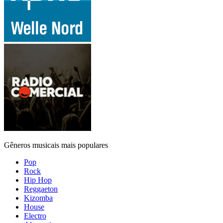
Gêneros musicais mais populares
Pop
Rock
Hip Hop
Reggaeton
Kizomba
House
Electro