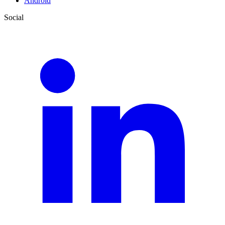
Android
Social