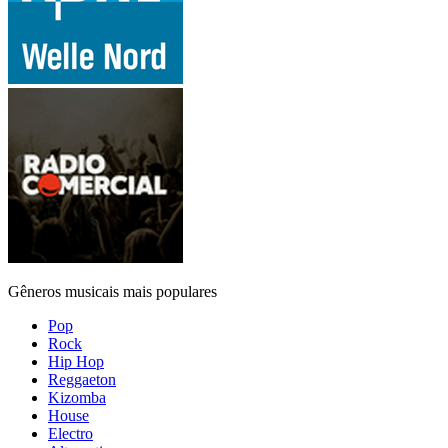
Gêneros musicais mais populares
Pop
Rock
Hip Hop
Reggaeton
Kizomba
House
Electro