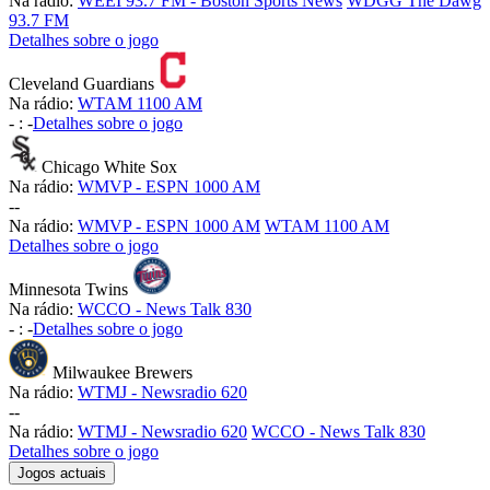
Na rádio:
WEEI 93.7 FM - Boston Sports News
WDGG The Dawg
93.7 FM
Detalhes sobre o jogo
Cleveland Guardians
Na rádio:
WTAM 1100 AM
-
:
-
Detalhes sobre o jogo
Chicago White Sox
Na rádio:
WMVP - ESPN 1000 AM
-
-
Na rádio:
WMVP - ESPN 1000 AM
WTAM 1100 AM
Detalhes sobre o jogo
Minnesota Twins
Na rádio:
WCCO - News Talk 830
-
:
-
Detalhes sobre o jogo
Milwaukee Brewers
Na rádio:
WTMJ - Newsradio 620
-
-
Na rádio:
WTMJ - Newsradio 620
WCCO - News Talk 830
Detalhes sobre o jogo
Jogos actuais