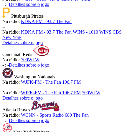
-
:
-
Detalhes sobre o jogo
Pittsburgh Pirates
Na rádio:
KDKA FM - 93.7 The Fan
-
-
Na rádio:
KDKA FM - 93.7 The Fan
WINS - 1010 WINS CBS
New York
Detalhes sobre o jogo
Cincinnati Reds
Na rádio:
700WLW
-
:
-
Detalhes sobre o jogo
Washington Nationals
Na rádio:
WJFK-FM - The Fan 106.7 FM
-
-
Na rádio:
WJFK-FM - The Fan 106.7 FM
700WLW
Detalhes sobre o jogo
Atlanta Braves
Na rádio:
WCNN - Sports Radio 680 The Fan
-
:
-
Detalhes sobre o jogo