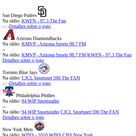
San Diego Padres
Na rádio:
KWFN - 97.3 The Fan
-
:
-
Detalhes sobre o jogo
Arizona Diamondbacks
Na rádio:
KMVP - Arizona Sports 98.7 FM
-
-
Na rádio:
KMVP - Arizona Sports 98.7 FM
KWFN - 97.3 The Fan
Detalhes sobre o jogo
Toronto Blue Jays
Na rádio:
CJCL Sportsnet 590 The FAN
-
:
-
Detalhes sobre o jogo
Philadelphia Phillies
Na rádio:
94 WIP Sportsradio
-
-
Na rádio:
94 WIP Sportsradio
CJCL Sportsnet 590 The FAN
Detalhes sobre o jogo
New York Mets
Na rádio:
WINS - 1010 WINS CBS New York