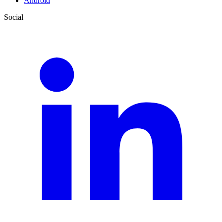
Android
Social