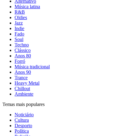
Alternativo
Música latina
R&B
Oldies
Jazz
Indie
Fado
Soul
Techno
Clássico
Anos 80
Forró
Música tradicional
Anos 90
Trance
Heavy Metal
Chillout
Ambiente
Temas mais populares
Noticiário
Cultura
Desporto
Política