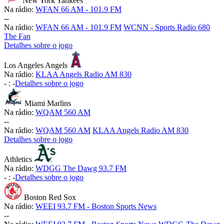
New York Yankees
Na rádio:
WFAN 66 AM - 101.9 FM
-
-
Na rádio:
WFAN 66 AM - 101.9 FM
WCNN - Sports Radio 680
The Fan
Detalhes sobre o jogo
Los Angeles Angels
Na rádio:
KLAA Angels Radio AM 830
-
:
-
Detalhes sobre o jogo
Miami Marlins
Na rádio:
WQAM 560 AM
-
-
Na rádio:
WQAM 560 AM
KLAA Angels Radio AM 830
Detalhes sobre o jogo
Athletics
Na rádio:
WDGG The Dawg 93.7 FM
-
:
-
Detalhes sobre o jogo
Boston Red Sox
Na rádio:
WEEI 93.7 FM - Boston Sports News
-
-