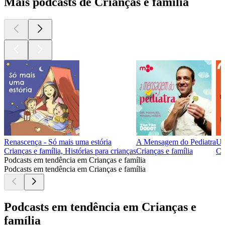
Mais podcasts de Crianças e família
Renascença - Só mais uma estória
A Mensagem do Pediatra
Um
Crianças e família, Histórias para crianças
Crianças e família
Cr
Podcasts em tendência em Crianças e família
Podcasts em tendência em Crianças e família
Podcasts em tendência em Crianças e
família