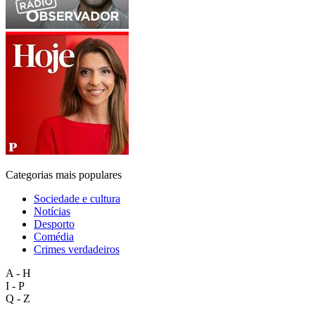
Categorias mais populares
Sociedade e cultura
Notícias
Desporto
Comédia
Crimes verdadeiros
A - H
I - P
Q - Z