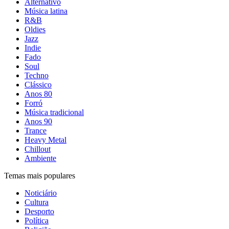
Alternativo
Música latina
R&B
Oldies
Jazz
Indie
Fado
Soul
Techno
Clássico
Anos 80
Forró
Música tradicional
Anos 90
Trance
Heavy Metal
Chillout
Ambiente
Temas mais populares
Noticiário
Cultura
Desporto
Política