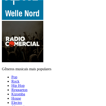
Gêneros musicais mais populares
Pop
Rock
Hip Hop
Reggaeton
Kizomba
House
Electro