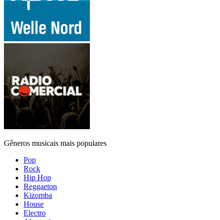
Gêneros musicais mais populares
Pop
Rock
Hip Hop
Reggaeton
Kizomba
House
Electro