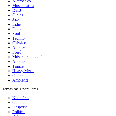
Alternativo
Música latina
R&B
Oldies
Jazz
Indie
Fado
Soul
Techno
Clássico
Anos 80
Forró
Música tradicional
Anos 90
Trance
Heavy Metal
Chillout
Ambiente
Temas mais populares
Noticiário
Cultura
Desporto
Política