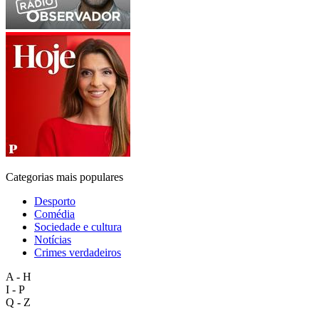
Categorias mais populares
Desporto
Comédia
Sociedade e cultura
Notícias
Crimes verdadeiros
A - H
I - P
Q - Z