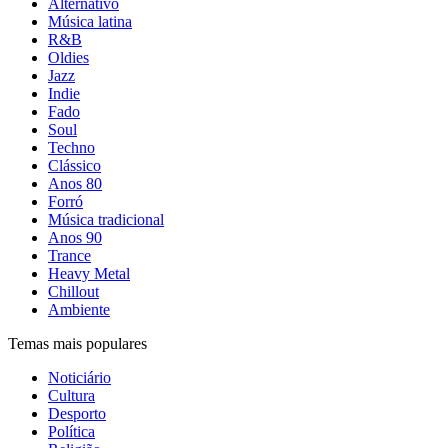
Alternativo
Música latina
R&B
Oldies
Jazz
Indie
Fado
Soul
Techno
Clássico
Anos 80
Forró
Música tradicional
Anos 90
Trance
Heavy Metal
Chillout
Ambiente
Temas mais populares
Noticiário
Cultura
Desporto
Política