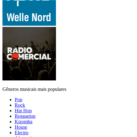
Gêneros musicais mais populares
Pop
Rock
Hip Hop
Reggaeton
Kizomba
House
Electro