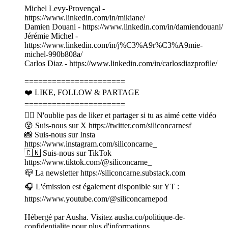
Michel Levy-Provençal -
https://www.linkedin.com/in/mikiane/
Damien Douani - https://www.linkedin.com/in/damiendouani/
Jérémie Michel -
https://www.linkedin.com/in/j%C3%A9r%C3%A9mie-
michel-990b808a/
Carlos Diaz - https://www.linkedin.com/in/carlosdiazprofile/
======================
❤️ LIKE, FOLLOW & PARTAGE
======================
👍🏽 N'oublie pas de liker et partager si tu as aimé cette vidéo
😵 Suis-nous sur X https://twitter.com/siliconcarnesf
📸 Suis-nous sur Insta
https://www.instagram.com/siliconcarne_
🇨🇳 Suis-nous sur TikTok
https://www.tiktok.com/@siliconcarne_
📪 La newsletter https://siliconcarne.substack.com
🎧 L'émission est également disponible sur YT :
https://www.youtube.com/@siliconcarnepod
Hébergé par Ausha. Visitez ausha.co/politique-de-
confidentialite pour plus d'informations.