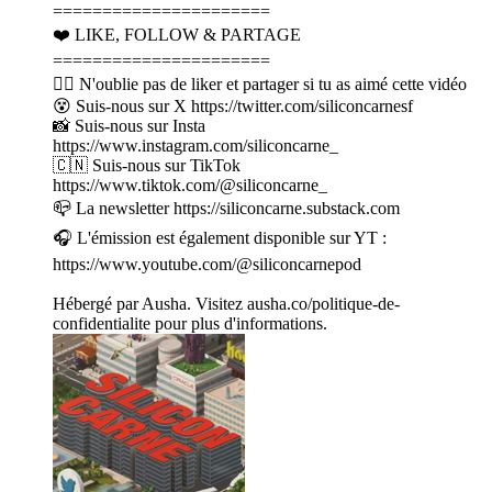
======================
❤️ LIKE, FOLLOW & PARTAGE
======================
👍🏽 N'oublie pas de liker et partager si tu as aimé cette vidéo
😵 Suis-nous sur X https://twitter.com/siliconcarnesf
📸 Suis-nous sur Insta
https://www.instagram.com/siliconcarne_
🇨🇳 Suis-nous sur TikTok
https://www.tiktok.com/@siliconcarne_
📪 La newsletter https://siliconcarne.substack.com
🎧 L'émission est également disponible sur YT :
https://www.youtube.com/@siliconcarnepod
Hébergé par Ausha. Visitez ausha.co/politique-de-
confidentialite pour plus d'informations.