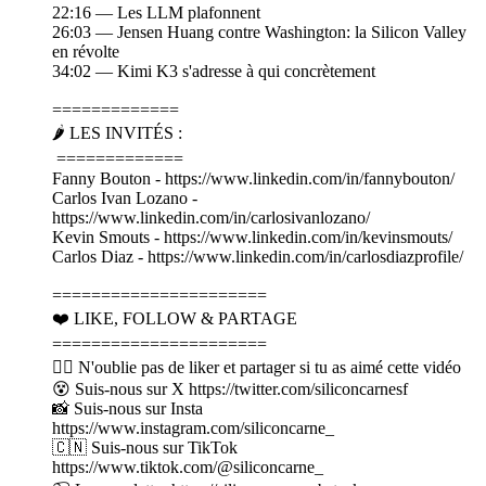
22:16 — Les LLM plafonnent
26:03 — Jensen Huang contre Washington: la Silicon Valley
en révolte
34:02 — Kimi K3 s'adresse à qui concrètement
=============
🌶️ LES INVITÉS :
=============
Fanny Bouton - https://www.linkedin.com/in/fannybouton/
Carlos Ivan Lozano -
https://www.linkedin.com/in/carlosivanlozano/
Kevin Smouts - https://www.linkedin.com/in/kevinsmouts/
Carlos Diaz - https://www.linkedin.com/in/carlosdiazprofile/
======================
❤️ LIKE, FOLLOW & PARTAGE
======================
👍🏽 N'oublie pas de liker et partager si tu as aimé cette vidéo
😵 Suis-nous sur X https://twitter.com/siliconcarnesf
📸 Suis-nous sur Insta
https://www.instagram.com/siliconcarne_
🇨🇳 Suis-nous sur TikTok
https://www.tiktok.com/@siliconcarne_