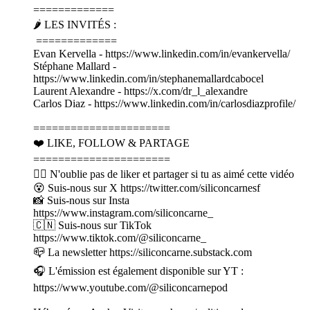
=============
🌶️ LES INVITÉS :
=============
Evan Kervella - https://www.linkedin.com/in/evankervella/
Stéphane Mallard -
https://www.linkedin.com/in/stephanemallardcabocel
Laurent Alexandre - https://x.com/dr_l_alexandre
Carlos Diaz - https://www.linkedin.com/in/carlosdiazprofile/
======================
❤️ LIKE, FOLLOW & PARTAGE
======================
👍🏽 N'oublie pas de liker et partager si tu as aimé cette vidéo
😵 Suis-nous sur X https://twitter.com/siliconcarnesf
📸 Suis-nous sur Insta
https://www.instagram.com/siliconcarne_
🇨🇳 Suis-nous sur TikTok
https://www.tiktok.com/@siliconcarne_
📪 La newsletter https://siliconcarne.substack.com
🎧 L'émission est également disponible sur YT :
https://www.youtube.com/@siliconcarnepod