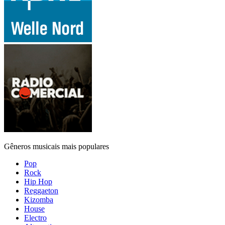
Gêneros musicais mais populares
Pop
Rock
Hip Hop
Reggaeton
Kizomba
House
Electro