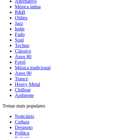
Alternativo
Música latina
R&B
Oldies
Jazz
Indie
Fado
Soul
Techno
Clássico
Anos 80
Forró
Música tradicional
Anos 90
Trance
Heavy Metal
Chillout
Ambiente
Temas mais populares
Noticiário
Cultura
Desporto
Política