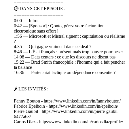
===================
⏱️ DANS CET ÉPISODE :
===================
0:00 — Intro
0:42 — [Sponsor] : Qonto, gérez votre facturation
électronique sans effort !
1:56 — Microsoft et Mistral signent : capitulation ou réalisme
?
4:35 — Qui gagne vraiment dans ce deal ?
8:46 — L'État français : présent mais trop pauvre pour peser
14:08 — Data centers : ce que les discours ne disent pas
15:22 — Brad Smith francophile : l'homme qui a fait pencher
la balance
16:36 — Partenariat tactique ou dépendance consentie ?
=============
🌶️ LES INVITÉS :
=============
Fanny Bouton - https://www.linkedin.com/in/fannybouton/
Fabrice Epelboin - https://www.linkedin.com/in/epelboin/
Pierre Gaubil - https://www.linkedin.com/in/pierre-gaubil-
6477a68/
Carlos Diaz - https://www.linkedin.com/in/carlosdiazprofile/