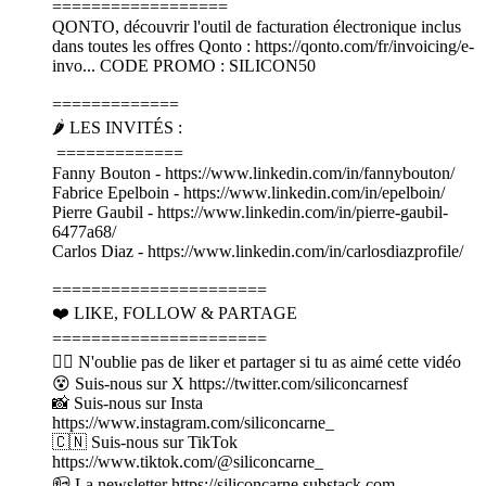
==================
QONTO, découvrir l'outil de facturation électronique inclus
dans toutes les offres Qonto : https://qonto.com/fr/invoicing/e-
invo... CODE PROMO : SILICON50
=============
🌶️ LES INVITÉS :
=============
Fanny Bouton - https://www.linkedin.com/in/fannybouton/
Fabrice Epelboin - https://www.linkedin.com/in/epelboin/
Pierre Gaubil - https://www.linkedin.com/in/pierre-gaubil-
6477a68/
Carlos Diaz - https://www.linkedin.com/in/carlosdiazprofile/
======================
❤️ LIKE, FOLLOW & PARTAGE
======================
👍🏽 N'oublie pas de liker et partager si tu as aimé cette vidéo
😵 Suis-nous sur X https://twitter.com/siliconcarnesf
📸 Suis-nous sur Insta
https://www.instagram.com/siliconcarne_
🇨🇳 Suis-nous sur TikTok
https://www.tiktok.com/@siliconcarne_
📪 La newsletter https://siliconcarne.substack.com