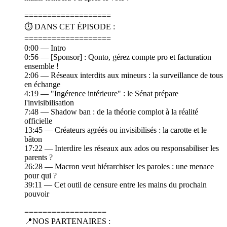
===================
⏱️ DANS CET ÉPISODE :
===================
0:00 — Intro
0:56 — [Sponsor] : Qonto, gérez compte pro et facturation
ensemble !
2:06 — Réseaux interdits aux mineurs : la surveillance de tous
en échange
4:19 — "Ingérence intérieure" : le Sénat prépare
l'invisibilisation
7:48 — Shadow ban : de la théorie complot à la réalité
officielle
13:45 — Créateurs agréés ou invisibilisés : la carotte et le
bâton
17:22 — Interdire les réseaux aux ados ou responsabiliser les
parents ?
26:28 — Macron veut hiérarchiser les paroles : une menace
pour qui ?
39:11 — Cet outil de censure entre les mains du prochain
pouvoir
==================
📍NOS PARTENAIRES :