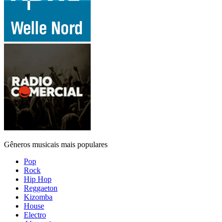
Gêneros musicais mais populares
Pop
Rock
Hip Hop
Reggaeton
Kizomba
House
Electro