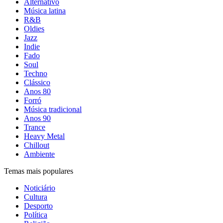
Alternativo
Música latina
R&B
Oldies
Jazz
Indie
Fado
Soul
Techno
Clássico
Anos 80
Forró
Música tradicional
Anos 90
Trance
Heavy Metal
Chillout
Ambiente
Temas mais populares
Noticiário
Cultura
Desporto
Política