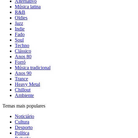
Alternativo
Música latina
R&B
Oldies
Jazz
Indie
Fado
Soul
Techno
Clássico
Anos 80
Forró
Música tradicional
Anos 90
Trance
Heavy Metal
Chillout
Ambiente
Temas mais populares
Noticiário
Cultura
Desporto
Política