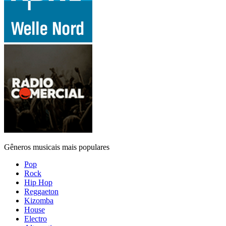
Gêneros musicais mais populares
Pop
Rock
Hip Hop
Reggaeton
Kizomba
House
Electro