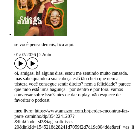
se você pensa demais, fica aqui.
01/07/2026
|
22min
oi, amigas. há alguns dias, estou me sentindo muito cansada.
mas sabe quando a sua cabeça está tão cheia que nem a
tristeza você consegue sentir direito? nem a felicidade? parece
que tudo está uma bagunça - por dentro e por fora. vamos
conversar sobre isso?antes de dar o play, não esquece de
favoritar o podcast.
meu livro: https://www.amazon.com.br/perder-encontrar-faz-
parte-caminho/dp/8542241207?
&linkCode=sl2&tag=sofidisse-
20&linkId=1545218d28241d7059f2d7d19c804dde&ref_