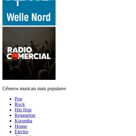
Gêneros musicais mais populares
Pop
Rock
Hip Hop
Reggaeton
Kizomba
House
Electro