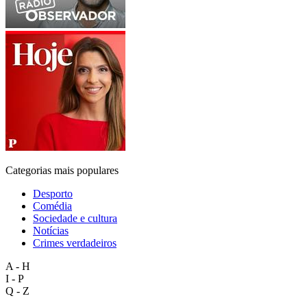
Categorias mais populares
Desporto
Comédia
Sociedade e cultura
Notícias
Crimes verdadeiros
A - H
I - P
Q - Z