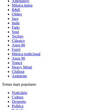
Alternativo
Música latina
R&B
Oldies
Jazz
Indie
Fado
Soul
Techno
Clássico
Anos 80
Forró
Música tradicional
Anos 90
Trance
Heavy Metal
Chillout
Ambiente
Temas mais populares
Noticiário
Cultura
Desporto
Política