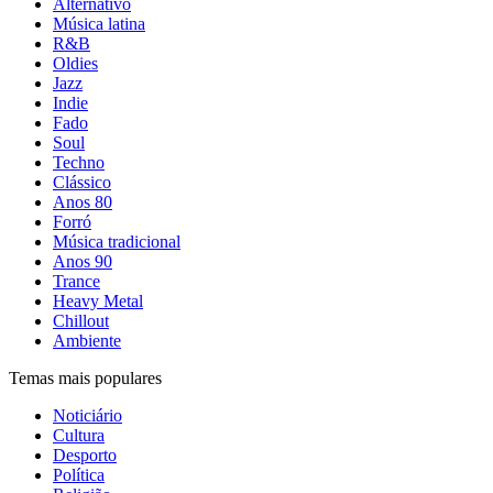
Alternativo
Música latina
R&B
Oldies
Jazz
Indie
Fado
Soul
Techno
Clássico
Anos 80
Forró
Música tradicional
Anos 90
Trance
Heavy Metal
Chillout
Ambiente
Temas mais populares
Noticiário
Cultura
Desporto
Política