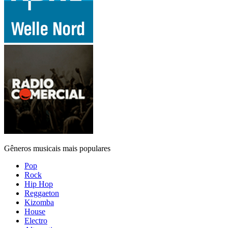
Gêneros musicais mais populares
Pop
Rock
Hip Hop
Reggaeton
Kizomba
House
Electro