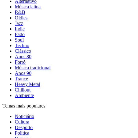
Alternativo
Música latina
R&B
Oldies
Jazz
Indie
Fado
Soul
Techno
Clássico
Anos 80
Forró
Música tradicional
Anos 90
Trance
Heavy Metal
Chillout
Ambiente
Temas mais populares
Noticiário
Cultura
Desporto
Política