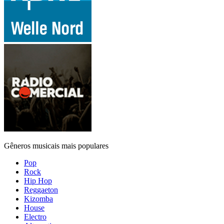
Gêneros musicais mais populares
Pop
Rock
Hip Hop
Reggaeton
Kizomba
House
Electro