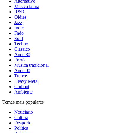
Alternativo
Música latina
R&B
Oldies
Jazz
Indie
Fado
Soul
Techno
Clássico
Anos 80
Forró
Música tradicional
Anos 90
Trance
Heavy Metal
Chillout
Ambiente
Temas mais populares
Noticiário
Cultura
Desporto
Política