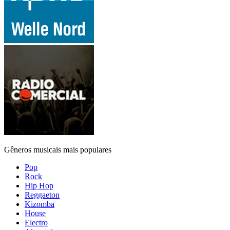
Gêneros musicais mais populares
Pop
Rock
Hip Hop
Reggaeton
Kizomba
House
Electro