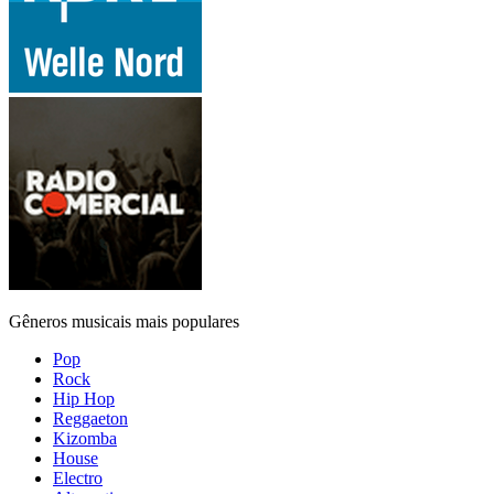
Gêneros musicais mais populares
Pop
Rock
Hip Hop
Reggaeton
Kizomba
House
Electro