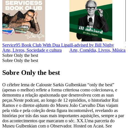
Service95 Book Club With Dua Lipa
ill-advised by Bill Nighy
F
Arte, Livros, Sociedade e cultura
Arte, Comédia, Livros, Música
A
Sobre Only the best
Sobre Only the best
Sobre Only the best
O célebre lema de Calouste Sarkis Gulbenkian “only the best”
(apenas o melhor) reflete a forma criteriosa como colecionava, e
demonstra a relação apaixonada que desenvolveu com as suas
peças.Neste podcast, ao longo de 12 episódios, o historiador Rui
Ramos e o diretor-ajdunto do Museu João Carvalho Dias viajam
pela vida e pela coleção desta figura incontornável, revelando as
histórias por trás das suas mais importantes aquisições, sempre a par
dos acontecimentos que marcaram o séc. XX.Uma parceria do
Museu Gulbenkian com o Observador. Hosted on Acast. See