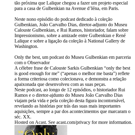
tão próxima que Lalique chegou a fazer um projeto especial
para a casa de Gulbenkian na Avenue d’Iéna, em Paris.
Neste nono episódio do podcast dedicado à coleção
Gulbenkian, João Carvalho Dias, diretor-adjunto do Museu
Calouste Gulbenkian, e Rui Ramos, historiador, falam sobre
Impressionismo, sobre a amizade entre Gulbenkian e René
Lalique e sobre a ligação da coleção à National Gallery de
Washington.
Only the best, um podcast do Museu Gulbenkian em parceria
com o Observador
A célebre frase de Calouste Sarkis Gulbenkian “only the best
is good enough for me” (“apenas o melhor me basta”) reflete
a forma criteriosa como colecionava, e demonstra a relação
apaixonada que desenvolveu com as suas peças.
Neste podcast, ao longo de 12 episódios, o historiador Rui
Ramos e o diretor-ajdunto do Museu João Carvalho Dias
viajam pela vida e pela coleção desta figura incontornável,
revelando as histórias por trás das suas mais importantes
aquisições, sempre a par dos acontecimentos que marcaram o
séc. XX.
Hosted on Acast. See acast.com/privacy for more information.