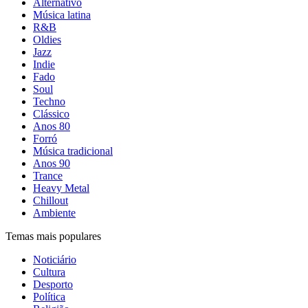
Alternativo
Música latina
R&B
Oldies
Jazz
Indie
Fado
Soul
Techno
Clássico
Anos 80
Forró
Música tradicional
Anos 90
Trance
Heavy Metal
Chillout
Ambiente
Temas mais populares
Noticiário
Cultura
Desporto
Política