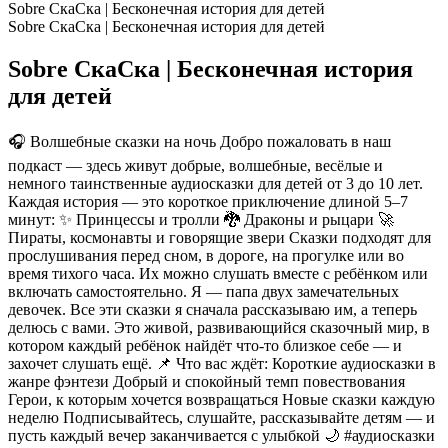
Sobre СкаСка | Бесконечная история для детей
Sobre СкаСка | Бесконечная история для детей
Sobre СкаСка | Бесконечная история
для детей
🎧 Волшебные сказки на ночь Добро пожаловать в наш
подкаст — здесь живут добрые, волшебные, весёлые и
немного таинственные аудиосказки для детей от 3 до 10 лет.
Каждая история — это короткое приключение длиной 5–7
минут: ✨ Принцессы и тролли 🐉 Драконы и рыцари 🚀
Пираты, космонавты и говорящие звери Сказки подходят для
прослушивания перед сном, в дороге, на прогулке или во
время тихого часа. Их можно слушать вместе с ребёнком или
включать самостоятельно. Я — папа двух замечательных
девочек. Все эти сказки я сначала рассказываю им, а теперь
делюсь с вами. Это живой, развивающийся сказочный мир, в
котором каждый ребёнок найдёт что-то близкое себе — и
захочет слушать ещё. 📌 Что вас ждёт: Короткие аудиосказки в
жанре фэнтези Добрый и спокойный темп повествования
Герои, к которым хочется возвращаться Новые сказки каждую
неделю Подписывайтесь, слушайте, рассказывайте детям — и
пусть каждый вечер заканчивается с улыбкой 🌙 #аудиосказки