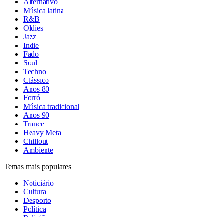
Alternativo
Música latina
R&B
Oldies
Jazz
Indie
Fado
Soul
Techno
Clássico
Anos 80
Forró
Música tradicional
Anos 90
Trance
Heavy Metal
Chillout
Ambiente
Temas mais populares
Noticiário
Cultura
Desporto
Política