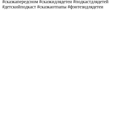
#сказкапередсном #сказкидлядетеи #подкастдлядетей
#детскийподкаст #сказкаотпапы #фэнтезидлядетеи
Sítio Web de podcast