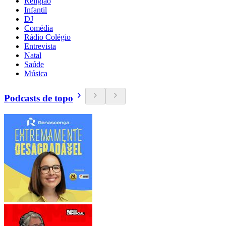
Religião
Infantil
DJ
Comédia
Rádio Colégio
Entrevista
Natal
Saúde
Música
Podcasts de topo