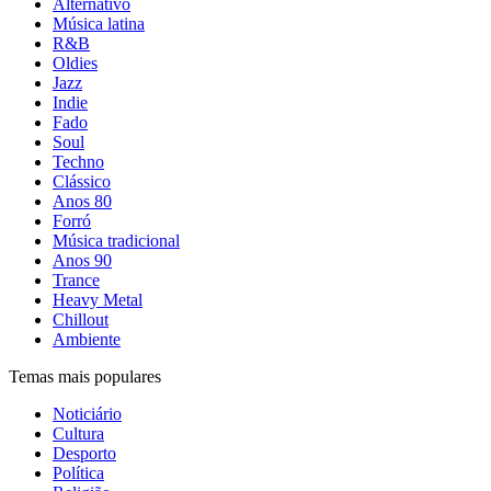
Alternativo
Música latina
R&B
Oldies
Jazz
Indie
Fado
Soul
Techno
Clássico
Anos 80
Forró
Música tradicional
Anos 90
Trance
Heavy Metal
Chillout
Ambiente
Temas mais populares
Noticiário
Cultura
Desporto
Política