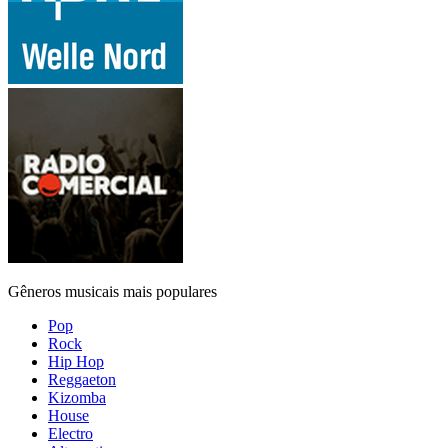
Gêneros musicais mais populares
Pop
Rock
Hip Hop
Reggaeton
Kizomba
House
Electro