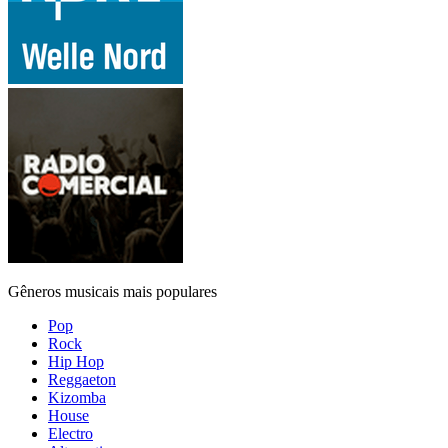
Gêneros musicais mais populares
Pop
Rock
Hip Hop
Reggaeton
Kizomba
House
Electro