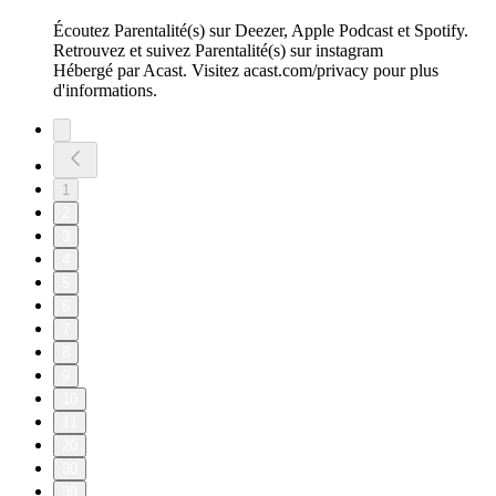
Écoutez Parentalité(s) sur Deezer, Apple Podcast et Spotify.
Retrouvez et suivez Parentalité(s) sur instagram
Hébergé par Acast. Visitez acast.com/privacy pour plus
d'informations.
1
2
3
4
5
6
7
8
9
10
11
20
30
39