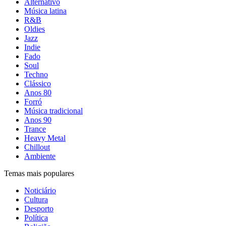
Alternativo
Música latina
R&B
Oldies
Jazz
Indie
Fado
Soul
Techno
Clássico
Anos 80
Forró
Música tradicional
Anos 90
Trance
Heavy Metal
Chillout
Ambiente
Temas mais populares
Noticiário
Cultura
Desporto
Política