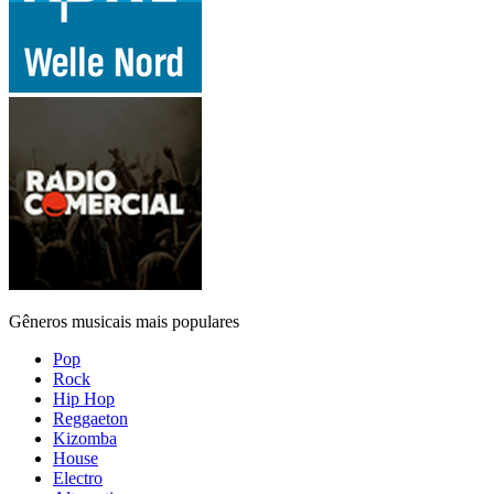
Gêneros musicais mais populares
Pop
Rock
Hip Hop
Reggaeton
Kizomba
House
Electro