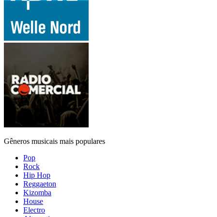
Gêneros musicais mais populares
Pop
Rock
Hip Hop
Reggaeton
Kizomba
House
Electro