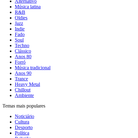
Alternativo
Música latina
R&B
Oldies
Jazz
Indie
Fado
Soul
Techno
Clássico
Anos 80
Forró
Música tradicional
Anos 90
Trance
Heavy Metal
Chillout
Ambiente
Temas mais populares
Noticiário
Cultura
Desporto
Política