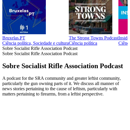
Bruxelas.PT
The Strong Towns Podcast
Inside
Ciência política, Sociedade e cultura
Ciência política
Ciênci
Sobre Socialist Rifle Association Podcast
Sobre Socialist Rifle Association Podcast
Sobre Socialist Rifle Association Podcast
A podcast for the SRA community and greater leftist community,
particularly the gun owning parts of it. We discuss all manner of
news stories pertaining to the cause of leftism, particularly with
matters pertaining to firearms, from a leftist perspective.
Sítio Web de podcast