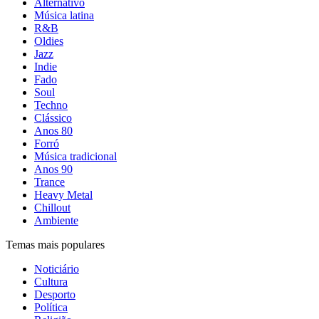
Alternativo
Música latina
R&B
Oldies
Jazz
Indie
Fado
Soul
Techno
Clássico
Anos 80
Forró
Música tradicional
Anos 90
Trance
Heavy Metal
Chillout
Ambiente
Temas mais populares
Noticiário
Cultura
Desporto
Política