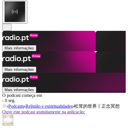
Mais informações
Mais informações
Mais informações
O podcast começa em
- 0 seg.
Podcasts
Religião e espiritualidades
松茸的世界丨正念冥想
Ouve este podcast gratuitamente na aplicação: