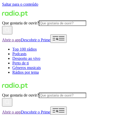
Saltar para o conteúdo
Que gostaria de ouvir?
Abrir o app
Descobrir o Prime
Top 100 rádios
Podcasts
Desporto ao vivo
Perto de ti
Géneros musicais
Rádios por tema
Que gostaria de ouvir?
Abrir o app
Descobrir o Prime