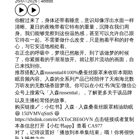
26/07/2026
|
48min
你醒过来了，身体还带着睡意，意识却像浮出水面一样
清晰。夏日的夜晚带着它特有的重量，沉降在我们周
身。我们能够觉察到这份温热感，甚至可以允许自己跟
它待在一起。不需要做什么改变，只是抱着平和的好奇
心，与它安适地相处着。
在正念的呼吸中，梦境已然敞开。到了该做梦的时候
了，你紧握着的手渐渐放开。就让那片流动的画面，自
己来找到你。
推荐搭配入森russential®️100%桑蚕丝眼罩来收听本期助
眠音频内容。入森的全系列产品已经陪伴了天南海北数
万听友的无数场香甜梦境。你可以在小红书/淘宝/微信公
众号上搜索🔍「入森russential」，了解更多关于该品牌
以及主播松茸怪的故事。
购买链接🔗：小红书】入森 · 入森桑蚕丝眼罩精油助眠
😆 15lJVMVqSmS 😆
https://xhslink.com/m/5XToCBE6OVN 点击链接或者复制
本条信息打开【小红书app】查看 CA977
对了，记得设置好「播放到本单集结束」哦！你将很快
坠入睡梦之中。