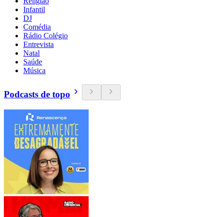
Religião
Infantil
DJ
Comédia
Rádio Colégio
Entrevista
Natal
Saúde
Música
Podcasts de topo