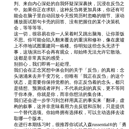
判、来自内心深处的自我怀疑深深裹挟，沉浸在反刍之
中。如果你正在求职，这种反刍将更加具体，你还有可
能会在脑子里自动回放今天投简历时忽略的细节、滚动
播放面试那句卡壳的回答、没有把握住的某个决策机
会，等等等等。
这一切，很容易在你一人呆着时又跳出脑海、让你茶饭
不思。你可能会陷入翻来覆去的重演和修补，像在废墟
上不停地试图重建同一栋楼。你明知这些念头无济于
事，这场演出不会再有观众，却始终无法允许它散场。
这都是非常真实的感受，
别担心，我们即将一起处理。
我们会在正念冥想中体会到的关于「反刍」的真相：念
头汹涌来去并千变万化，但唯有「我正在反刍」的这个
状态，是需要你保持觉察的。你正反刍着的念头，都只
是猜想、预测或者评判，不代表此刻的真实，更不等同
于你本身。你就是你，而非你想法的集合体。
我们还会进一步学习到怎样用真正的事实来「翻译」虚
构的叙事，这并非意味着用力去反驳和压制，只是提供
一个替代选项。你始终拥有选择权，可以主动选择去读
取哪一个版本。
在进行本期练习时，很推荐你试试入森russential®️的「勇