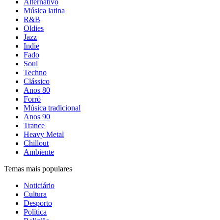
Alternativo
Música latina
R&B
Oldies
Jazz
Indie
Fado
Soul
Techno
Clássico
Anos 80
Forró
Música tradicional
Anos 90
Trance
Heavy Metal
Chillout
Ambiente
Temas mais populares
Noticiário
Cultura
Desporto
Política