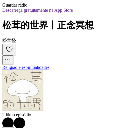
Guardar rádio
Descarrega gratuitamente na App Store
松茸的世界丨正念冥想
松茸怪
Religião e espiritualidades
Último episódio