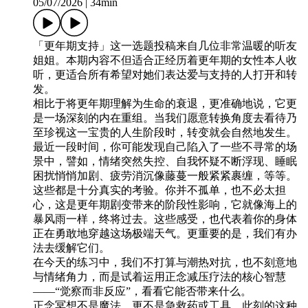
05/07/2026
|
34min
「更年期支持」这一选题投稿来自几位非常温暖的听友
姐姐。本期内容不但适合正经历着更年期的女性本人收
听，更适合所有希望对她们表达爱与支持的人打开和转
发。
相比于将更年期理解为生命的衰退，更准确地说，它更
是一场深刻的内在重组。当我们愿意转换角度去看待乃
至珍视这一宝贵的人生阶段时，转变就会自然地发生。
最近一段时间，你可能发现自己陷入了一些不寻常的场
景中，譬如，情绪突然失控、自我怀疑不断浮现、睡眠
困扰悄悄加剧、疲劳消沉像藤蔓一般紧紧裹缠，等等。
这些都是十分真实的考验。你并不孤单，也不必太担
心，这是更年期剧变带来的阶段性影响，它就像海上的
暴风雨一样，终将过去。这些感受，也代表着你的身体
正在勇敢地穿越这场极端天气。更重要的是，我们有办
法去缓解它们。
在今天的练习中，我们不打算与潮热对抗，也不刻意地
与情绪角力，而是试着运用正念减压疗法的核心智慧
——“觉察而非反应”，看看它能否带来什么。
正念冥想不是魔法，更不是急救药或工具，此刻的这种