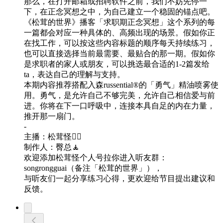
那么，在打开邮箱或招聘软件之前，我们不妨先停一
下，在正念冥想之中，为自己建立一个稳固的锚点吧。
《松茸的世界》播客「求职期正念冥想」这个系列的每
一篇都会对应一种具体的、高频出现的场景。假如你正
在找工作，可以按这些内容标题的顺序每天持续练习，
也可以直接选择当前最需要、最贴合的那一期。假如你
是求职者的家人或朋友，可以挑选最合适的1-2篇发给
ta，表达自己的理解与支持。
本期内容推荐搭配入森russential®️的「勇气」精油喷雾使
用。勇气，是允许自己不够完美，允许自己相信爱与前
进。你将在下一口呼吸中，连接本具自足的内在力量，
推开那一扇门。
-
主播：松茸怪🧘‍♀️
制作人：臀总🧘
欢迎添加松茸怪个人号拉你进入听友群：
songrongguai（备注「松茸的世界」），
与听友们一起分享练习心得，更欢迎给节目提出建议和
反馈。