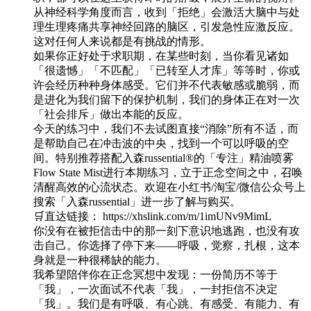
从神经科学角度而言，收到「拒绝」会激活大脑中与处
理生理疼痛共享神经回路的脑区，引发急性应激反应。
这对任何人来说都是有挑战的情形。
如果你正好处于求职期，在某些时刻，当你看见诸如
「很遗憾」「不匹配」「已转至人才库」等等时，你或
许会经历种种身体感受。它们并不代表敏感或脆弱，而
是进化为我们留下的保护机制，我们的身体正在对一次
「社会排斥」做出本能的反应。
今天的练习中，我们不去试图直接“消除”所有不适，而
是帮助自己在冲击波的中央，找到一个可以呼吸的空
间。特别推荐搭配入森russential®️的「专注」精油喷雾
Flow State Mist进行本期练习，立于正念空间之中，召唤
清醒高效的心流状态。欢迎在小红书/淘宝/微信公众号上
搜索「入森russential」进一步了解与购买。
🛒直达链接： https://xhslink.com/m/1imUNv9MimL
你没有在被拒信击中的那一刻下意识地逃跑，也没有攻
击自己。你选择了停下来——呼吸，觉察，扎根，这本
身就是一种很稀缺的能力。
我希望陪伴你在正念冥想中发现：一份简历不等于
「我」，一次面试不代表「我」，一封拒信不决定
「我」。我们是有呼吸、有心跳、有感受、有能力、有