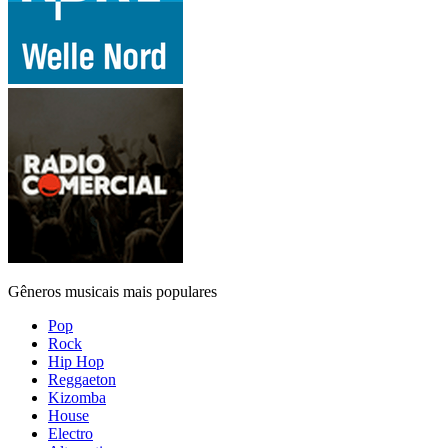
Gêneros musicais mais populares
Pop
Rock
Hip Hop
Reggaeton
Kizomba
House
Electro