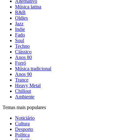
Alternativo
Música latina
R&B
Oldies
Jazz
Indie
Fado
Soul
Techno
Clássico
Anos 80
Forró
Música tradicional
Anos 90
Trance
Heavy Metal
Chillout
Ambiente
Temas mais populares
Noticiário
Cultura
Desporto
Política