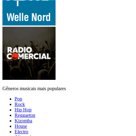
Gêneros musicais mais populares
Pop
Rock
Hip Hop
Reggaeton
Kizomba
House
Electro