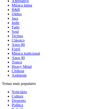
Alternativo
Música latina
R&B
Oldies
Jazz
Indie
Fado
Soul
Techno
Clássico
Anos 80
Forró
Música tradicional
Anos 90
Trance
Heavy Metal
Chillout
Ambiente
Temas mais populares
Noticiário
Cultura
Desporto
Política