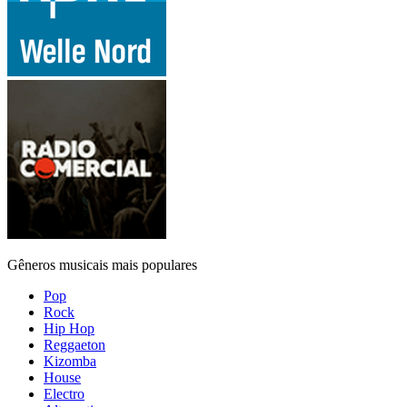
Gêneros musicais mais populares
Pop
Rock
Hip Hop
Reggaeton
Kizomba
House
Electro