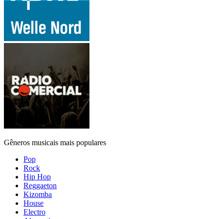
Gêneros musicais mais populares
Pop
Rock
Hip Hop
Reggaeton
Kizomba
House
Electro