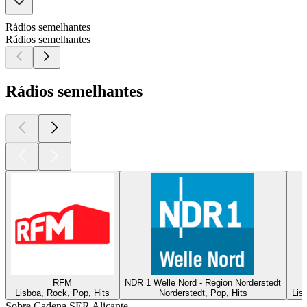
Rádios semelhantes
Rádios semelhantes
Rádios semelhantes
RFM
NDR 1 Welle Nord - Region Norderstedt
Lisboa, Rock, Pop, Hits
Norderstedt, Pop, Hits
Lis
Sobre Cadena SER Alicante