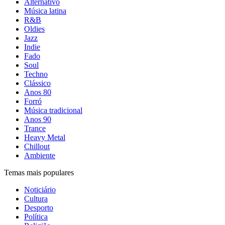
Alternativo
Música latina
R&B
Oldies
Jazz
Indie
Fado
Soul
Techno
Clássico
Anos 80
Forró
Música tradicional
Anos 90
Trance
Heavy Metal
Chillout
Ambiente
Temas mais populares
Noticiário
Cultura
Desporto
Política